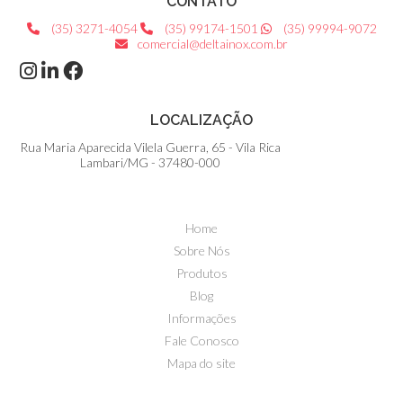
CONTATO
(35) 3271-4054
(35) 99174-1501
(35) 99994-9072
comercial@deltainox.com.br
LOCALIZAÇÃO
Rua Maria Aparecida Vilela Guerra, 65 - Vila Rica
Lambari/MG - 37480-000
Home
Sobre Nós
Produtos
Blog
Informações
Fale Conosco
Mapa do site