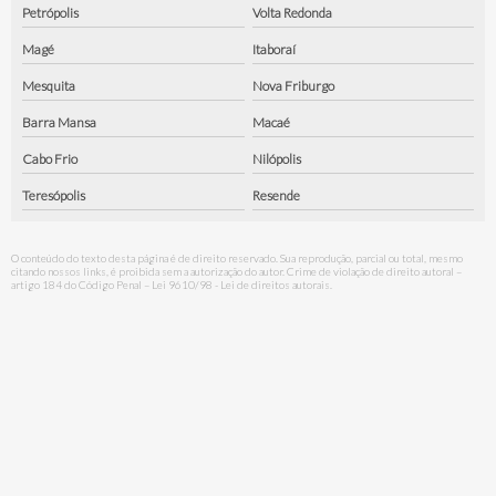
Petrópolis
Volta Redonda
Magé
Itaboraí
Mesquita
Nova Friburgo
Barra Mansa
Macaé
Cabo Frio
Nilópolis
Teresópolis
Resende
O conteúdo do texto desta página é de direito reservado. Sua reprodução, parcial ou total, mesmo
citando nossos links, é proibida sem a autorização do autor. Crime de violação de direito autoral –
artigo 184 do Código Penal –
Lei 9610/98 - Lei de direitos autorais
.