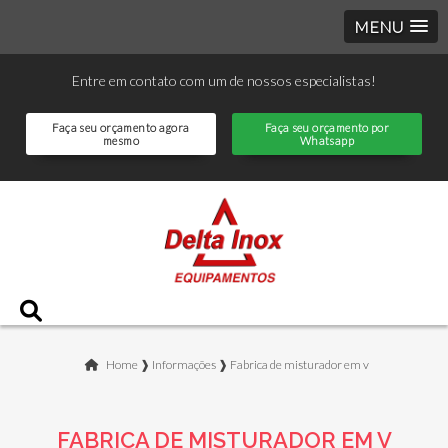
MENU
Entre em contato com um de nossos especialistas!
Faça seu orçamento agora
Faça seu orçamento por
mesmo
Whatsapp
Home ❱
Informações ❱
Fabrica de misturador em v
FABRICA DE MISTURADOR EM V