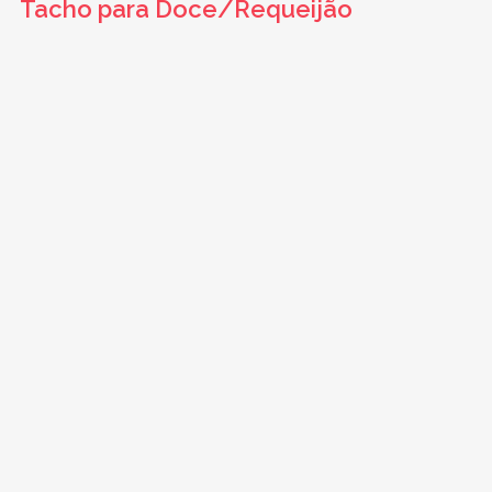
Secador de queijo ralado
Tacho para Doce/Requeijão
Tanques Para Lavagem - CIP