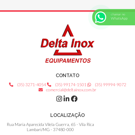
chamar no
WhatsApp
CONTATO
(35) 3271-4054
(35) 99174-1501
(35) 99994-9072
comercial@deltainox.com.br
LOCALIZAÇÃO
Rua Maria Aparecida Vilela Guerra, 65 - Vila Rica
Lambari/MG - 37480-000