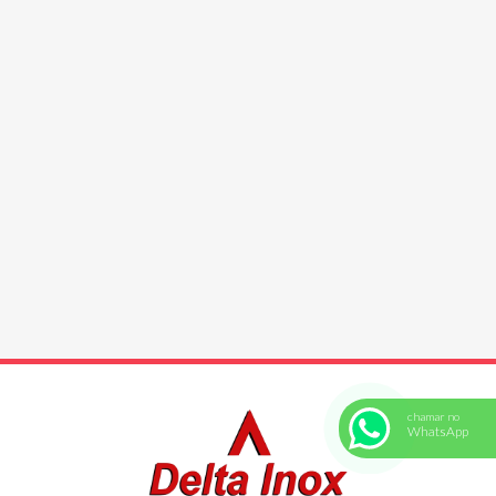
em geral
Pá
Pia Dupla Inox Com Válvula, Pedal E Saboneteira
Pia Inox
Fabricação de Doces
Tacho (a Gás)
Tacho para Doce/Requeijão
Tacho para Requeijão do Norte
Fabricação de Queijos
Drenoprensa – Tanque Dessoragem
Filadeira de massa
Iogurteira Banho-maria
Iogurteira Halph pipe
chamar no
Máquina de Ralar Queijo Parmesão
WhatsApp
Prensa Pneumática
Prensa Tubular