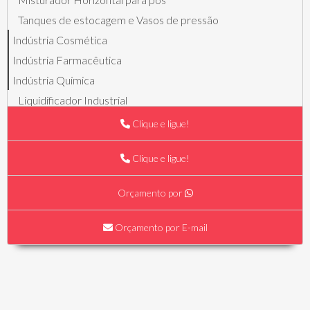
Tanques de estocagem e Vasos de pressão
Indústria Cosmética
Indústria Farmacêutica
Indústria Química
Liquidificador Industrial
Misturadores para pós
Clique e ligue!
Reatores
Clique e ligue!
Tanque Bin
Tanques de estocagem e Vasos de pressão
Orçamento por
Laticínios
Acessórios
Orçamento por E-mail
Agitador de latão
Garfo
Lira
Mesa para descanso da massa de queijos/doces e manuseio