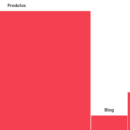
Produtos
Laticínios
bricação de Queijos
ue Dessoragem
Filadeira de massa
ho-maria
Iogurteira Halph pipe
eijo Parmesão
Prensa Pneumática
Tanque de Fabricação Camisa Alta
 Fabricação Camisa Baixa
bricação Simples (Coagulação)
a Fabricação de Queijo - Queijomatic
stocagem e Vasos de pressão
abricação de Doces
Blog
Tacho para Doce/Requeijão
Delta Inox:
Excelência em
para Requeijão do Norte
Equipamentos