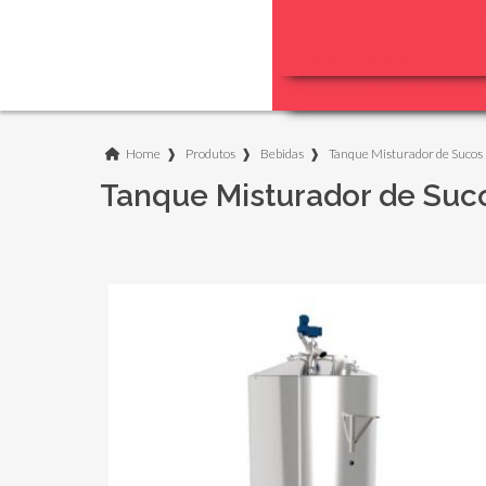
Liquidificador Indus
Tanque para Sucos
T
Indústria Farm
Home
❱
Produtos
❱
Bebidas
❱
Tanque Misturador de Sucos
Tanque Misturador de Suc