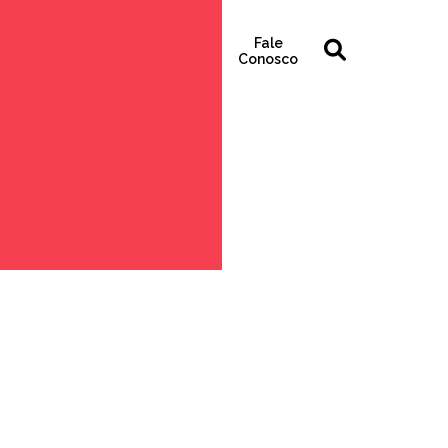
aço inox
Fale
Fabricantes de tanques em
Conosco
aço inox
Nr12 proteção de máquinas
Nr12 proteção de máquinas e
equipamentos
Proteção nr12
Tacho de cozimento
industrial
Tacho industrial
Tacho industrial misturador
Tanque aço inox 5000 litros
Tanque de aço inox 1000
litros
Tanque de aço inox industrial
Tanque de aço inox pequeno