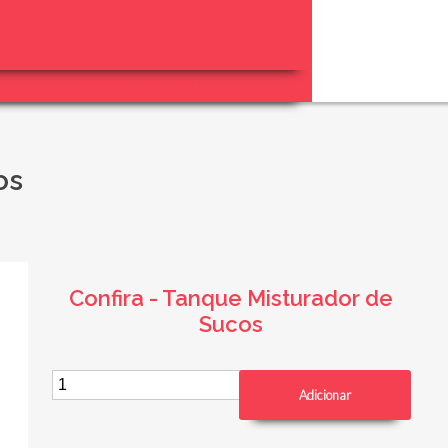
trial
Tanque Misturador de Sucos
anques de estocagem e Vasos de pressão
acêutica
Indústria Cosmética
os
Confira - Tanque Misturador de
Sucos