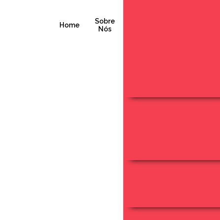
Sobre
Home
Agitador
Nós
Mesa para descanso da ma
Pá
Pia Dupla Inox Co
Batedeira para Ma
Secador de queijo r
In
Batedor de ca
Mistur
Tanques de e
Liquidificador Industria
Tanque Bin
Tanqu