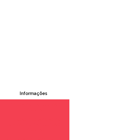
Informações
Empresa de manutenção
industrial
Empresas prestadoras de
serviços de manutenção
industrial
Fabricação de tanques em