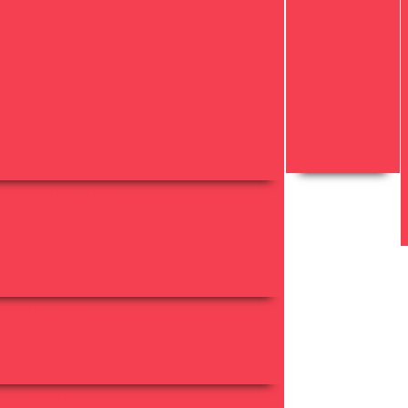
de Aço Inox
Acessórios
para
Indústrias
 de latão
Garfo
Lira
Fabricantes
ssa de queijos/doces e manuseio em geral
de Tanques
em Aço Inox:
m Válvula, Pedal E Saboneteira
Pia Inox
Escolha a
Melhor Opção
nteiga (Tambor)
Ralo Sanfonado
para a Sua
Indústria
alado
Tanques Para Lavagem - CIP
dústria Alimentícia
ldas
Liquidificador Industrial
ador Horizontal para pós
stocagem e Vasos de pressão
Indústria Química
l
Misturadores para pós
Reatores
es de estocagem e Vasos de pressão
Bebidas