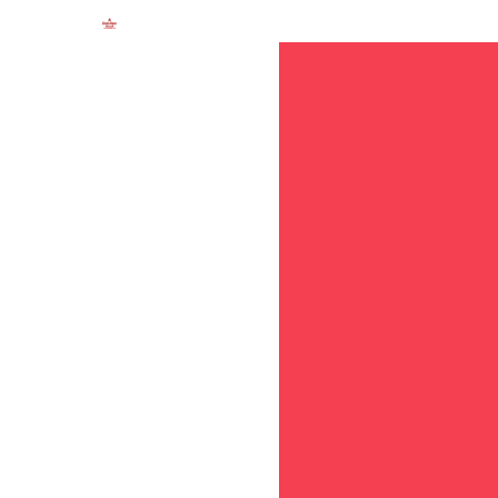
Fa
Drenoprensa – Tanq
Iogurteira Ban
Máquina de Ralar Qu
Prensa Tubular
Tanque de
Tanque de Fa
Tanque Mecânico par
Tanques de e
F
Tacho (a Gás)
Tacho 