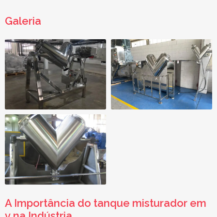
Galeria
A Importância do
tanque misturador em
v
na Indústria