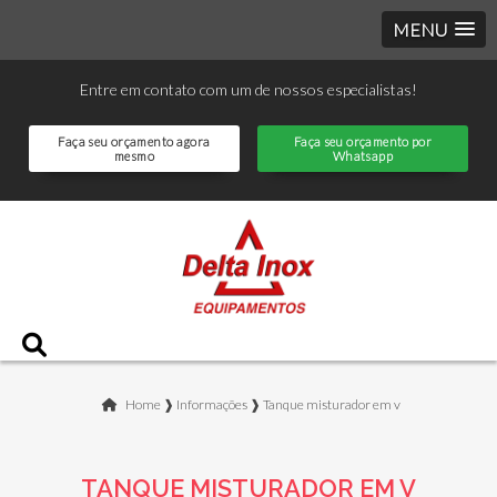
MENU
Entre em contato com um de nossos especialistas!
Faça seu orçamento agora
Faça seu orçamento por
mesmo
Whatsapp
Home ❱
Informações ❱
Tanque misturador em v
TANQUE MISTURADOR EM V