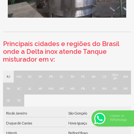
Principais cidades e regiões do Brasil
onde a Delta inox atende Tanque
misturador em v:
GO e
RJ
MG
ES
SP
PR
SC
RS
PE
BA
CE
AM
DF
PA
AC
AL
AP
MA
MT
MS
PB
PI
RN
RO
RR
SE
TO
Rio de Janeiro
São Gonçalo
chamar no
WhatsApp
Duque de Caxias
Nova Iguaçu
Niterói
Belford Roxo