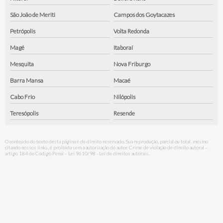
São João de Meriti
Campos dos Goytacazes
Petrópolis
Volta Redonda
Magé
Itaboraí
Mesquita
Nova Friburgo
Barra Mansa
Macaé
Cabo Frio
Nilópolis
Teresópolis
Resende
O conteúdo do texto desta página é de direito reservado. Sua reprodução, parcial ou total, mesmo
citando nossos links, é proibida sem a autorização do autor. Crime de violação de direito autoral –
artigo 184 do Código Penal –
Lei 9610/98 - Lei de direitos autorais
.