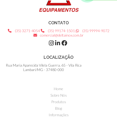
Tanque de Fabricação Camisa Alta
Tanque de Fabricação Camisa Baixa
Tanque de Fabricação Simples (Coagulação)
CONTATO
Tanque Mecânico para Fabricação de Queijo - Queijomatic
(35) 3271-4054
(35) 99174-1501
(35) 99994-9072
Tanques de estocagem e Vasos de pressão
comercial@deltainox.com.br
Batedeira para Manteiga (Tambor)
Ralo Sanfonado
LOCALIZAÇÃO
Secador de queijo ralado
Tanques Para Lavagem - CIP
Rua Maria Aparecida Vilela Guerra, 65 - Vila Rica
Lambari/MG - 37480-000
Home
Sobre Nós
Produtos
Blog
Informações